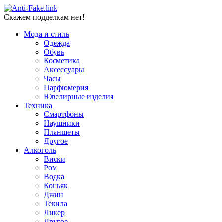
Скажем подделкам нет!
Мода и стиль
Одежда
Обувь
Косметика
Аксессуары
Часы
Парфюмерия
Ювелирные изделия
Техника
Смартфоны
Наушники
Планшеты
Другое
Алкоголь
Виски
Ром
Водка
Коньяк
Джин
Текила
Ликер
Другое