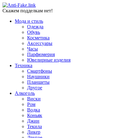
Скажем подделкам нет!
Мода и стиль
Одежда
Обувь
Косметика
Аксессуары
Часы
Парфюмерия
Ювелирные изделия
Техника
Смартфоны
Наушники
Планшеты
Другое
Алкоголь
Виски
Ром
Водка
Коньяк
Джин
Текила
Ликер
Другое