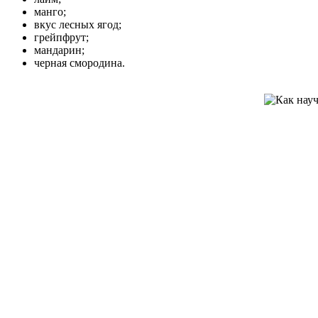
манго;
вкус лесных ягод;
грейпфрут;
мандарин;
черная смородина.